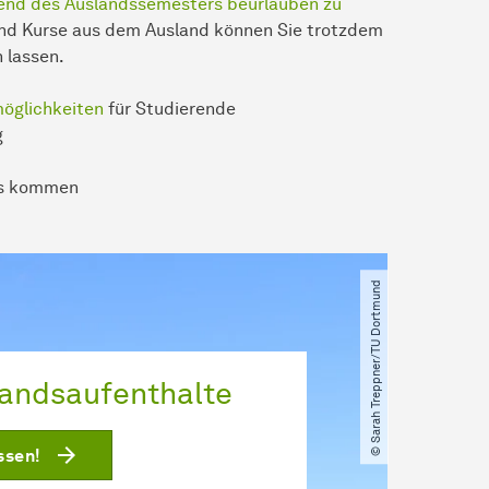
end des Auslandssemesters beurlauben zu
und Kurse aus dem Ausland können Sie trotzdem
 lassen.
öglichkeiten
für Studierende
g
us kommen
© Sarah Treppner​/​TU Dortmund
landsaufenthalte
ssen!