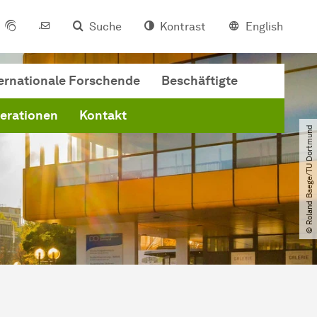
Suche
Kontrast
English
ernationale Forschende
Beschäftigte
perationen
Kontakt
© Roland Baege​/​TU Dortmund