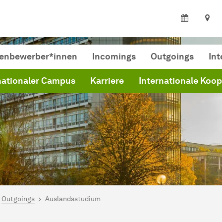
ienbewerber*innen
Incomings
Outgoings
Int
nationaler Campus
Karriere
Internationale Koo
ind hier:
ferat Internationales
Outgoings
Auslandsstudium