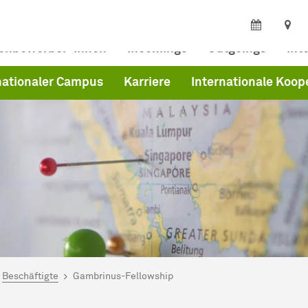
ienbewerber*innen
Incomings
Outgoings
Int
nationaler Campus
Karriere
Internationale Koop
ind hier:
ferat Internationales
Beschäftigte
Gambrinus-Fellowship