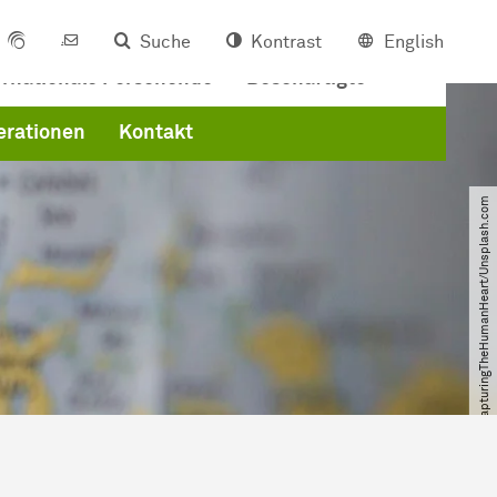
Suche
Kontrast
English
ernationale Forschende
Beschäftigte
erationen
Kontakt
© CapturingTheHumanHeart​/​Unsplash.com