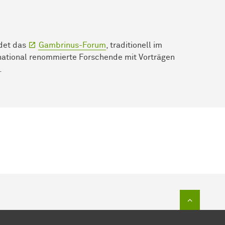
ldet das
Gambrinus-Forum
, traditionell im
­na­tio­nal renommierte Forschende mit Vorträgen
.
Zum Sei