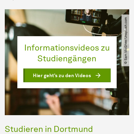
© Sam McGhee​/​Unsplash.com
Informationsvideos zu
Studiengängen
Hier geht's zu den Videos
Studieren in Dortmund