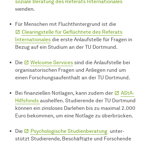
soziale Beratung des Referats Internationales
wenden.
Für Menschen mit Fluchthintergrund ist die
Clearingstelle für Geflüchtete des Referats
Internationales
die erste Anlaufstelle für Fragen in
Bezug auf ein Studium an der TU Dortmund.
Die
Welcome Services
sind die Anlaufstelle bei
organisatorischen Fragen und Anliegen rund um
einen
For­schungs­auf­enthalt
an der TU Dortmund.
Bei finanziellen Notlagen, kann zudem der
AStA-
Hilfsfonds
aushelfen. Studierende der TU Dortmund
können ein zinsloses Darlehen bis zu maximal 2.000
Euro bekommen, um eine Notlage zu überbrücken.
Die
Psychologische Stu­dien­be­ra­tung
un­ter­
stützt Stu­die­ren­de, Be­schäf­tigte und For­schen­de