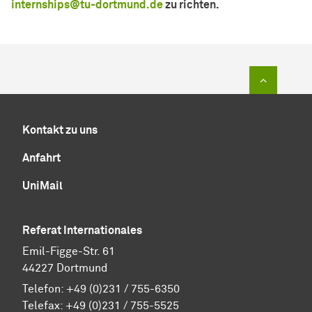
internships@tu-dortmund.de
zu richten.
Zum Sei
Kontakt zu uns
Anfahrt
UniMail
Referat Internationales
Emil-Figge-Str. 61
44227 Dortmund
Telefon:
+49 (0)231 / 755-6350
Telefax: +49 (0)231 / 755-5525