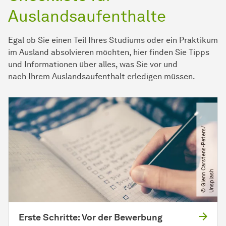
Auslandsaufenthalte
Egal ob Sie einen Teil Ihres Studiums oder ein Praktikum
im Ausland absolvieren möchten, hier finden Sie Tipps
und Informationen über alles, was Sie vor und
nach Ihrem Auslandsaufenthalt erledigen müssen.
©
G
l
e
n
n
C
a
r
s
t
e
n
s
-
P
e
t
e
r
s​
/​
U
n
s
p
l
a
s
h
Erste Schritte: Vor der Bewerbung