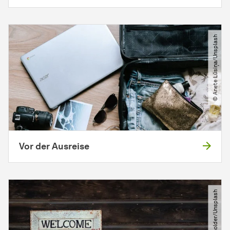
© Anete Lūsiņa​/​Unsplash
Vor der Ausreise
© Tim Mossholder​/​Unsplash