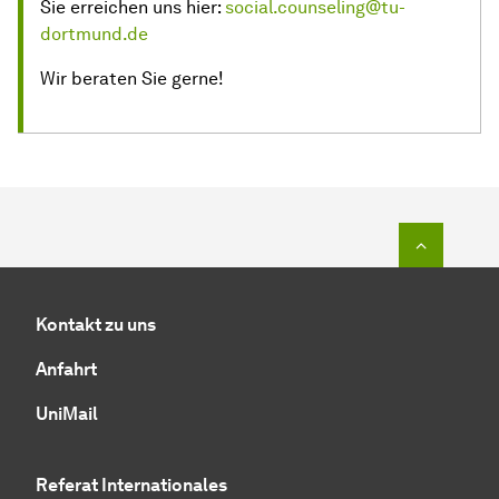
Sie erreichen uns hier:
social.counseling@tu-
dortmund.de
Wir beraten Sie gerne!
Zum Seit
Kontakt zu uns
Anfahrt
UniMail
Referat Internationales