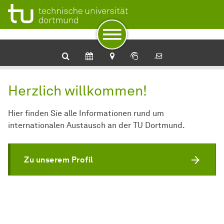
Zur Navigation für Zielgruppen
Zur Navigation nach Themen
Zum Schnellzugriff
Zum Fuß der Seite mit weiteren Services
Zum Inhalt
Zur Startseite
Referat Internationales
Herzlich willkommen!
Hier finden Sie alle Informationen rund um
internationalen Austausch an der TU Dortmund.
Zu unserem Profil