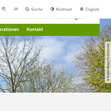
Suche
Kontrast
English
ernationale Forschende
Beschäftigte
erationen
Kontakt
© Roland Baege​/​TU Dortmund