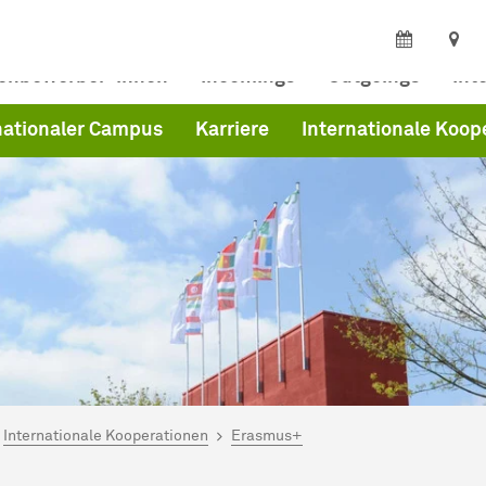
ienbewerber*innen
Incomings
Outgoings
Int
nationaler Campus
Karriere
Internationale Koop
ind hier:
ferat Internationales
Internationale Kooperationen
Erasmus+