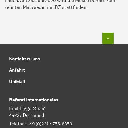
finden: Am 23. Juni 2020 wird die Messe bereits zum
zehnten Mal wieder im IBZ stattfinden.
Zum Seit
Kontakt zu uns
Anfahrt
UniMail
Referat Internationales
Emil-Figge-Str. 61
44227 Dortmund
Telefon:
+49 (0)231 / 755-6350