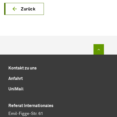
Zurück
Zum Sei
Kontakt zu uns
Anfahrt
UniMail
Referat Internationales
Emil-Figge-Str. 61