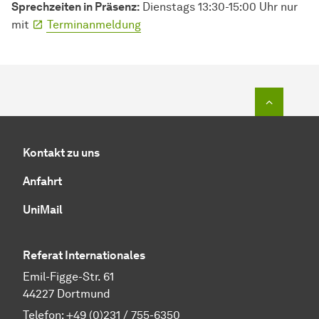
Sprechzeiten in Präsenz:
Dienstags 13:30-15:00 Uhr nur
mit
Terminanmeldung
Zum Seit
Kontakt zu uns
Anfahrt
UniMail
Referat Internationales
Emil-Figge-Str. 61
44227 Dortmund
Telefon:
+49 (0)231 / 755-6350