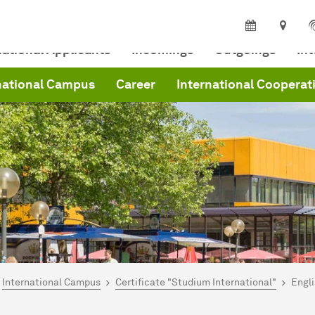
national Applicants
Incomings
Outgoings
In
national Campus
Career
International Cooperat
are here:
me
International Campus
Certificate "Studium International"
Engl