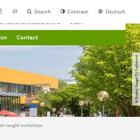
Search
Contrast
Deutsch
ternational Researchers
Staff
ion
Contact
© Roland Baege​/​TU Dortmund
ish-taught workshops